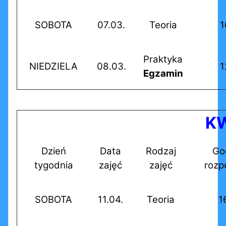
SOBOTA
07.03.
Teoria
1
Praktyka
NIEDZIELA
08.03.
1
Egzamin
KW
Dzień
Data
Rodzaj
Go
tygodnia
zajęć
zajęć
rozp
SOBOTA
11.04.
Teoria
1