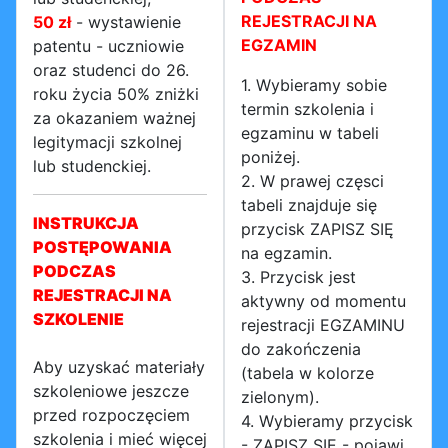
REJESTRACJI NA
50 zł
- wystawienie
EGZAMIN
patentu - uczniowie
oraz studenci do 26.
1. Wybieramy sobie
roku życia 50% zniżki
termin szkolenia i
za okazaniem ważnej
egzaminu w tabeli
legitymacji szkolnej
poniżej.
lub studenckiej.
2. W prawej częsci
tabeli znajduje się
INSTRUKCJA
przycisk ZAPISZ SIĘ
POSTĘPOWANIA
na egzamin.
PODCZAS
3. Przycisk jest
REJESTRACJI NA
aktywny od momentu
SZKOLENIE
rejestracji EGZAMINU
do zakończenia
Aby uzyskać materiały
(tabela w kolorze
szkoleniowe jeszcze
zielonym).
przed rozpoczęciem
4. Wybieramy przycisk
szkolenia i mieć więcej
- ZAPISZ SIĘ - pojawi