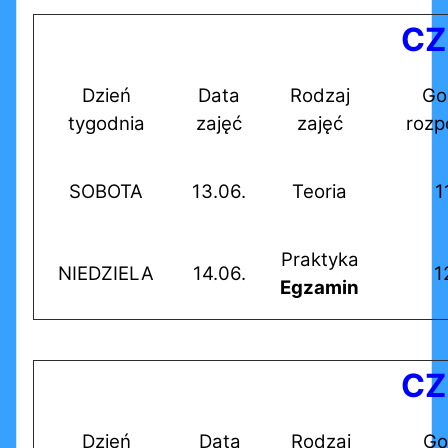
CZ
Dzień
Data
Rodzaj
Go
tygodnia
zajęć
zajęć
rozp
SOBOTA
13.06.
Teoria
1
Praktyka
NIEDZIELA
14.06.
1
Egzamin
CZ
Dzień
Data
Rodzaj
Go