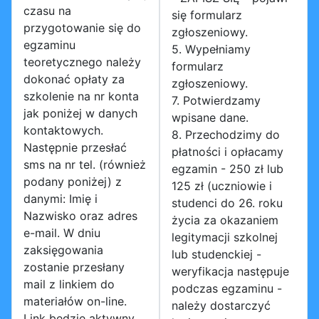
czasu na
się formularz
przygotowanie się do
zgłoszeniowy.
egzaminu
5. Wypełniamy
teoretycznego należy
formularz
dokonać opłaty za
zgłoszeniowy.
szkolenie na nr konta
7. Potwierdzamy
jak poniżej w danych
wpisane dane.
kontaktowych.
8. Przechodzimy do
Następnie przesłać
płatności i opłacamy
sms na nr tel. (również
egzamin - 250 zł lub
podany poniżej) z
125 zł (uczniowie i
danymi: Imię i
studenci do 26. roku
Nazwisko oraz adres
życia za okazaniem
e-mail. W dniu
legitymacji szkolnej
zaksięgowania
lub studenckiej -
zostanie przesłany
weryfikacja następuje
mail z linkiem do
podczas egzaminu -
materiałów on-line.
należy dostarczyć
Link będzie aktywny