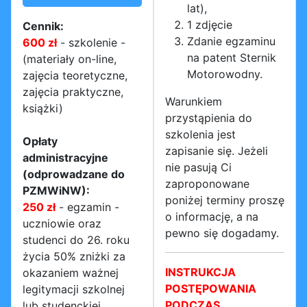
lat),
1 zdjęcie
Cennik:
Zdanie egzaminu
600 zł
- szkolenie -
na patent Sternik
(materiały on-line,
Motorowodny.
zajęcia teoretyczne,
zajęcia praktyczne,
Warunkiem
książki)
przystąpienia do
szkolenia jest
Opłaty
zapisanie się. Jeżeli
administracyjne
nie pasują Ci
(odprowadzane do
zaproponowane
PZMWiNW):
poniżej terminy proszę
250 zł
- egzamin -
o informację, a na
uczniowie oraz
pewno się dogadamy.
studenci do 26. roku
życia 50% zniżki za
INSTRUKCJA
okazaniem ważnej
POSTĘPOWANIA
legitymacji szkolnej
PODCZAS
lub studenckiej,