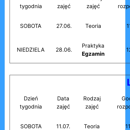
tygodnia
zajęć
zajęć
rozp
SOBOTA
27.06.
Teoria
1
Praktyka
NIEDZIELA
28.06.
1
Egzamin
Dzień
Data
Rodzaj
Go
tygodnia
zajęć
zajęć
rozp
SOBOTA
11.07.
Teoria
1