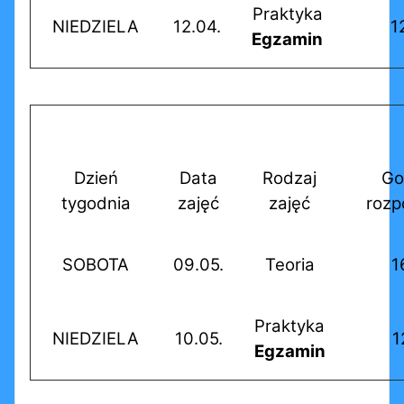
Praktyka
NIEDZIELA
12.04.
1
Egzamin
Dzień
Data
Rodzaj
Go
tygodnia
zajęć
zajęć
rozp
SOBOTA
09.05.
Teoria
1
Praktyka
NIEDZIELA
10.05.
1
Egzamin