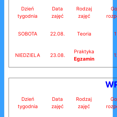
Dzień
Data
Rodzaj
Go
tygodnia
zajęć
zajęć
rozp
SOBOTA
22.08.
Teoria
1
Praktyka
NIEDZIELA
23.08.
1
Egzamin
WR
Dzień
Data
Rodzaj
Go
tygodnia
zajęć
zajęć
rozp