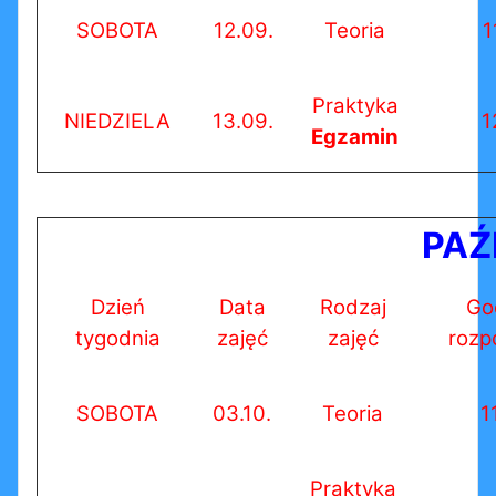
SOBOTA
12.09.
Teoria
1
Praktyka
NIEDZIELA
13.09.
1
Egzamin
PAŹ
Dzień
Data
Rodzaj
Go
tygodnia
zajęć
zajęć
rozp
SOBOTA
03.10.
Teoria
1
Praktyka