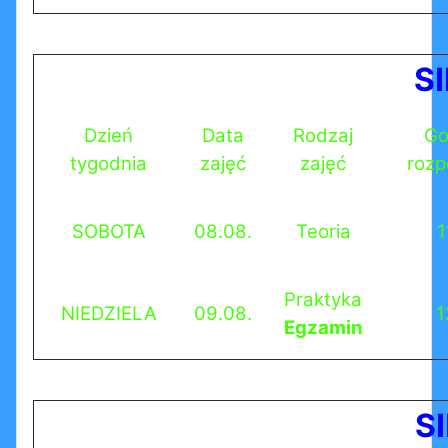
S
Dzień
Data
Rodzaj
Go
tygodnia
zajęć
zajęć
rozp
SOBOTA
08.08.
Teoria
1
Praktyka
NIEDZIELA
09.08.
1
Egzamin
S