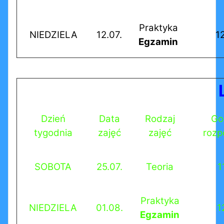
Praktyka
NIEDZIELA
12.07.
1
Egzamin
Dzień
Data
Rodzaj
Go
tygodnia
zajęć
zajęć
rozp
SOBOTA
25.07.
Teoria
1
Praktyka
NIEDZIELA
01.08.
1
Egzamin