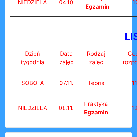
NIEDZIELA
04.10.
1
Egzamin
LI
Dzień
Data
Rodzaj
Go
tygodnia
zajęć
zajęć
rozp
SOBOTA
07.11.
Teoria
1
Praktyka
NIEDZIELA
08.11.
1
Egzamin